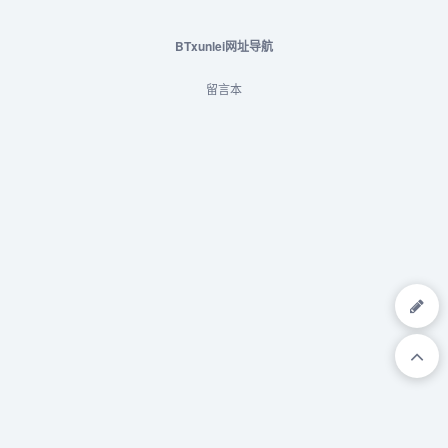
你逛的开心【优】专属客服
随时在线...
BTxunlei网址导航
留言本