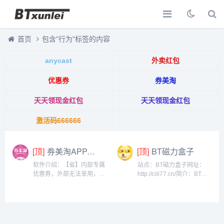
首页
包含"行为"标签的内容
anycast
外卖红包
优惠券
券美淘
天天领现金红包
天天领现金红包
激活码666666
[顶]
券美淘APP-淘宝，天猫，京东，拼多多领券优惠返利助手
[顶]
BT磁力盒子
软件介绍：【省】内部专属
站点：BT磁力盒子网址：
优惠券，外部无法享用，折
http://cili77.cn/简介：BT资
扣力度直超双十一【新】不
源搜索导航，BT搜索，飞客
仅折扣力度大，而且每日更
搜索，搜搜bt，番号搜索，
新近万件可选商品，满足你
bt种子搜索，赶快上车。...
的日常需要【多】商品覆盖
衣食住行各大消费品类，让