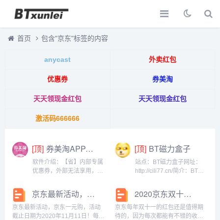
首页
包含"京东"标签的内容
anycast
外卖红包
优惠券
券美淘
天天领现金红包
天天领现金红包
激活码666666
[顶]
券美淘APP-淘宝，天猫，京东，拼多多领券优惠返利助手
[顶]
BT磁力盒子
软件介绍：【省】内部专属
站点：BT磁力盒子网址：
优惠券，外部无法享用，折
http://cili77.cn/简介：BT资
扣力度直超双十一【新】不
源搜索导航，BT搜索，飞客
仅折扣力度大，而且每日更
搜索，搜搜bt，番号搜索，
京东最新活动，京东一元购，活动截止日期为2020年11月11日！
2020京东双十一红包活动入口,每天三次11到1111元
新近万件可选商品，满足你
bt种子搜索，赶快上车。...
的日常需要【多】商品覆盖
京东最新活动，京东一元购，活动
京东每年双十一的红包还是值得期
衣食住行各大消费品类，让
截止日期为2020年11月11日！每天
待的，因为每次都能有不错的收