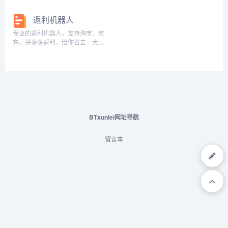
你逛的开心【优】专属客服
零点会上线红包抵扣，先到先得。
获，去年我记得我就领取了快一百
随时在线...
基本每天可以撸8单，每单都是一块
多元的东西，今年小编刚才领取了
返利机器人
钱！还不赶快来试试！请打开微信
两个红包感觉还是蛮实用的，所以
扫一扫，或者保存到手机用微信扫
大家有时间一定要去领取一下。另
专业的返利机器人，支持淘宝、京
一扫识别最...
外这里告诉大家一下，签...
东、拼多多返利，给你省去一大笔
钱。扫描二维码添加机器人：...
BTxunlei网址导航
留言本