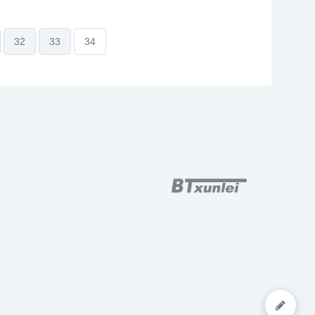
满足感，
安抚奶嘴
32
33
34