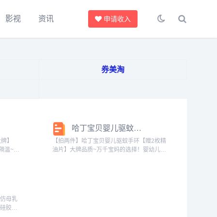
影视
资讯
申请收入
券美淘
哈丁宝贝婴儿驱蚊手环夏季户外随身驱蚊神器防蚊手带驱蚊虫扣贴_婴童用品
大牌】
【拍两件】哈丁宝贝婴儿驱蚊手环【赠2枚精
隔温~冬
油片】大牌品质~万千宝妈的选择！婴幼儿随
合理控
身精油驱蚊手环，温和植物配方，亲肤材
备款！
质，0毒强驱蚊，长效驱蚊30天！方便携
宝不锈钢
带，大人小孩都可用~哈丁宝贝婴儿驱蚊手环
夏季户...
胶仿母乳
态硅胶，
近母乳、