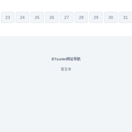
添加养肤成分，敏感肌也安心用！让
软度、形状，给宝宝带来吃母乳的
一年四季被呵护，远离紫外线！葵花
专为宝宝设计的一块奶嘴新生婴儿
..
超软安睡...
23
24
25
26
27
28
29
30
31
BTxunlei网址导航
留言本