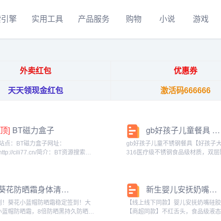
索引擎
实用工具
产品服务
购物
小说
游戏
外卖红包
优惠券
天天领现金红包
激活码666666
[顶]
BT磁力盒子
gb好孩子儿童餐具 宝宝不锈钢吸盘碗注水保温碗婴儿带盖辅食碗_婴童用品
站点：BT磁力盒子网址：
gb好孩子儿童不锈钢餐具【好孩子
http://cili77.cn/简介：BT资源搜索导
316医疗级不锈钢食品级材质，双层
航，BT搜索，飞客搜索，搜搜bt，番
暖夏凉，强力吸盘，防滑易打翻，
号搜索，bt种子搜索，赶快上车。...
温，畅享美食，全身可拆，宝宝必
【赠运费险】gb好孩子儿童餐具 宝
葵花防晒霜身体清爽防晒喷雾面部防紫外线防晒乳男女夏季户外_婴童用品
新生婴儿安抚奶嘴超软安睡型硅胶仿母乳0-6-18个月宝宝安慰神器_婴童用品
吸盘碗...
到！葵花小蓝帽防晒霜稳定签到！大
【线上线下同款】婴儿安抚奶嘴硅
小蓝帽防晒霜，8倍防晒黑持久防晒，
【商超同款】不红舌头，食品级液
晒衣天然温和不刺激。水润肤感，不
高透亮泽,纯度高，柔软，仿母乳接