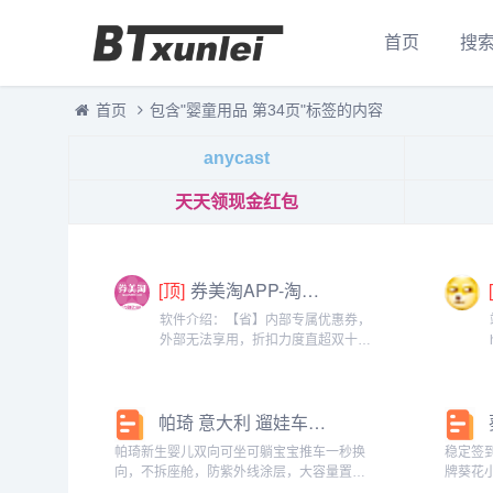
首页
搜
首页
包含"婴童用品 第34页"标签的内容
anycast
天天领现金红包
[顶]
券美淘APP-淘宝，天猫，京东，拼多多领券优惠返利助手
软件介绍：【省】内部专属优惠券，
外部无法享用，折扣力度直超双十一
【新】不仅折扣力度大，而且每日更
新近万件可选商品，满足你的日常需
要【多】商品覆盖衣食住行各大消费
帕琦 意大利 遛娃车轻便高景观推车新生婴儿双向可坐可躺宝宝推车_婴童用品
品类，让你逛的开心【优】专属客服
随时在线...
帕琦新生婴儿双向可坐可躺宝宝推车一秒换
稳定签
向，不拆座舱，防紫外线涂层，大容量置物
牌葵花
篮，3D弹力透气靠背。帕琦 意大利 遛娃车
植物防