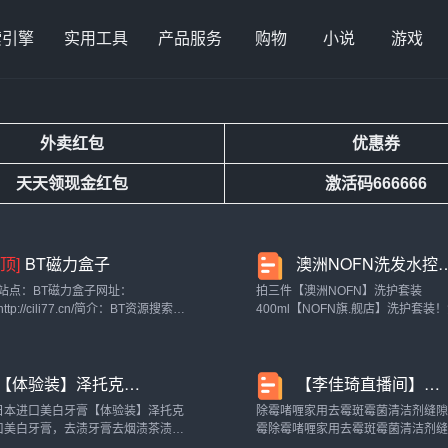
索引擎
实用工具
产品服务
购物
小说
游戏
外卖红包
优惠券
天天领现金红包
激活码666666
[顶]
BT磁力盒子
澳洲NOFN洗发水控油去屑清洁蓬松香体沐浴露发膜套装男女
站点：BT磁力盒子网址：
拍三件【澳洲NOFN】洗护套装
http://cili77.cn/简介：BT资源搜索导
400ml【NOFN旗.舰店】洗护套装
航，BT搜索，飞客搜索，搜搜bt，番
发膜/沐浴露，任选3瓶搭配！建议
号搜索，bt种子搜索，赶快上车。...
套拉满！39.9亓‼顺滑蓬松秀发+白
+高级伪体香！你不是仙女谁是啊！
【体验装】泽托克日本进口美白牙膏去渍牙膏去烟渍茶渍女男专用_洗护清洁剂/卫生巾/纸/香薰
【李佳琦直播间】除霉啫喱家用去霉斑霉菌清洁剂缝隙胶圈去霉神器_洗护清洁剂/卫生巾/纸/香薰
冲...
日本进口美白牙膏【体验装】泽托克
除霉啫喱家用去霉斑霉菌清洁剂缝
口美白牙膏，去渍牙膏去烟渍茶渍，
霉除霉啫喱家用去霉斑霉菌清洁剂
用【体验装】泽托克日本进口美白牙
去霉神器。【李佳琦直播间】除霉