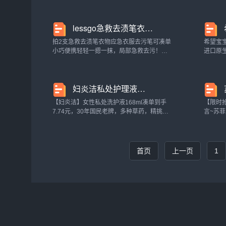
全巢绞杀。圆形顶盖设计，有效防止儿童，
膏去渍
宠物接触，安全无忧。蟑螂药家用厨房屋贴
卫生巾/
lessgo急救去渍笔衣物应急衣服去污笔清洁剂去油渍免洗干洗剂便携_洗护清洁剂/卫生巾/纸/香薰
大小通杀...
卫生...
拍2支急救去渍笔衣物应急衣服去污笔可凑单
希望宝宝
小巧便携轻轻一摁一抹，局部急救去污！不
进口原
管是新沾油渍、酒渍通通轻松搞定！居家必
品级认
备神器，酸碱中和不伤衣服！lessgo急救去
是什么
渍笔衣物应急衣服去污笔清洁剂去油渍免洗
一个不
妇炎洁私处护理液女性洗液抑菌清洗液日常私密处洗护液官方旗舰店_洗护清洁剂/卫生巾/纸/香薰
干...
纸...
【妇炎洁】女性私处洗护液168ml凑单到手
【限时
7.74元，30年国民老牌，多种草药，精挑细
言~苏
选，植物抑菌，温和不刺激，女性冲洗阴
弹~随
道，去异味，洁阴，止痒，杀菌，为女性健
别黏腻
康，呵护升级~妇炎洁私处护理液女性洗液
姨妈夜
抑...
洁...
首页
上一页
1