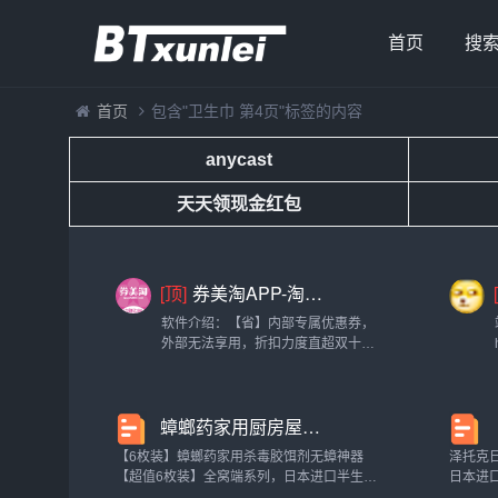
首页
搜
首页
包含"卫生巾 第4页"标签的内容
anycast
天天领现金红包
[顶]
券美淘APP-淘宝，天猫，京东，拼多多领券优惠返利助手
软件介绍：【省】内部专属优惠券，
外部无法享用，折扣力度直超双十一
【新】不仅折扣力度大，而且每日更
新近万件可选商品，满足你的日常需
要【多】商品覆盖衣食住行各大消费
蟑螂药家用厨房屋贴大小通杀毒胶饵剂无蟑神器强力灭除克星_洗护清洁剂/卫生巾/纸/香薰
品类，让你逛的开心【优】专属客服
随时在线...
【6枚装】蟑螂药家用杀毒胶饵剂无蟑神器
泽托克
【超值6枚装】全窝端系列，日本进口半生饵
日本进
剂，长效诱杀，一只传染一只，连环灭蟑，
女男专