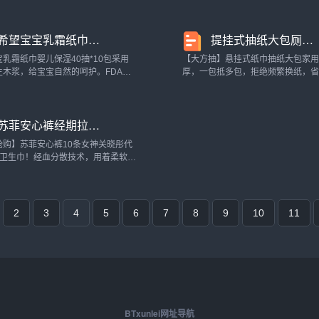
牙膏去烟渍茶渍女男专用洗护清洁剂/
去霉斑霉菌清洁剂缝隙胶圈去霉神
纸/香薰泽托克旗舰店：洗护清洁剂/
洁剂/卫生巾/纸/香薰ourberga旗舰店：
希望宝宝乳霜纸巾婴儿保湿纸巾干湿两用超柔40抽*10包抽纸云柔巾_洗护清洁剂/卫生巾/纸/香薰
提挂式抽纸大包厕纸卫生纸悬挂式纸巾家用餐巾纸批实惠装生活用纸_洗护清洁剂/卫生巾/纸/香薰
乳霜纸巾婴儿保湿40抽*10包采用
【大方抽】悬挂式纸巾抽纸大包家
生木浆，给宝宝自然的呵护。FDA食
厚，一包抵多包，拒绝频繁换纸，
证，安全零刺激，加厚不易破。无论
钱，干湿两用不费劲，柔韧有韧性
，都想把好的给到宝宝，可心柔就是
絮，纸张经过高温处理，过硬的品
错的选择~希望宝宝乳霜纸巾婴儿保湿
放心，无可迁移性荧光物质，从原
苏菲安心裤经期拉拉裤裤型卫生巾姨妈夜用产妇女产后LM均码XL官网_洗护清洁剂/卫生巾/纸/香薰
始，从严格选...
抢购】苏菲安心裤10条女神关晓彤代
菲卫生巾！经血分散技术，用着柔软高
意动都不怕侧漏！时刻清爽嗨翻天，告
！苏菲安心裤经期拉拉裤裤型卫生巾
用产妇女产后LM均码XL官网洗护清
2
3
4
5
6
7
8
9
10
11
BTxunlei网址导航