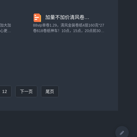
器洗护清
身券后。无限回购的手帕纸！加厚4层品质，
洗...
湿水后柔韧不易破，干湿两用。迷你包装...
加量不加价清风卷纸金装4层160克27卷卫生纸卷筒纸厕纸140+20g_洗护清洁剂/卫生巾/纸/香薰
用加大加
88vip单卷1.29，清风金装卷纸4层160克*27
省心更省
卷618卷纸神车！10点，15点，20点前30分
揉搓不掉
钟2件76折，拍2件叠加149-25到手73.8元，
质用的更
单卷1.36，88vip到手70.1元，单卷1...
材料开
12
下一页
尾页