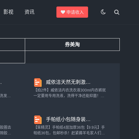
影视
资讯
申请收入
券美淘
官方11_洗护清洁剂/卫生巾/纸/香薰
威依洁天然无刺激植物酵素抑菌去血渍内衣裤洗衣液女士清洗液花香_洗护清洁剂/卫生巾/纸/香薰
【拍2件】威依洁内衣洗衣液300ml内衣裤就
！洗发水/
一定要用专用洗液，洗得干净还能抑菌！！
全部一整
买也得有牌子的用着才放心！！高活性蛋白
嫩肌肤
酶＋多重植萃成分的配方强强联手解衣服上
！赶紧
的污渍！！不管是隔夜姨妈还是衣服上日常
手帕纸小包随身装小包纸巾家用便携式原木印花纸巾迷你抽纸面巾纸_洗护清洁剂/卫生巾/纸/香薰
的污...
隙胶圈去
【笨精灵】手帕纸4层加厚36包【9.9元】手
缝隙胶圈
帕纸36包，包邮秒杀！赶紧薅羊毛家人们，
啫喱家用
笨精灵手帕纸36包小包纸巾抽纸4层加厚随