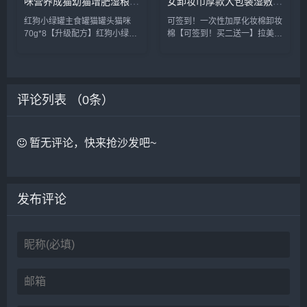
咪营养成猫幼猫增肥湿粮零
女卸妆巾厚款大包装湿敷棉
食70g*8_宠物/宠物食品及
专用拍爽肤水_彩妆/香水/
红狗小绿罐主食罐猫罐头猫咪
可签到！一次性加厚化妆棉卸妆
用品
美妆工具
70g*8【升级配方】红狗小绿罐
棉【可签到！买二送一】拉美拉
主食猫罐头，真纯肉更发腮增
双面加厚一次性纯棉120片，细
肥，减少软便，不易过敏，便捷
腻肌肤，柔软舒适不掉絮！干湿
一餐，随时携带，助力猫猫健康
两用，化妆，湿敷，卸妆都能
成长！下单就送微量元素20片
用，一张即可卸全脸哦~速抢~~
红狗小绿罐主食罐猫罐头猫咪营
化妆棉卸妆棉片卸妆用脸部女卸
评论列表 （
0
条）
养成...
妆...
暂无评论，快来抢沙发吧~
发布评论