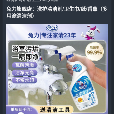
兔力旗舰店
：洗护清洁剂/卫生巾/纸/香薰（
多
用途清洁剂
）