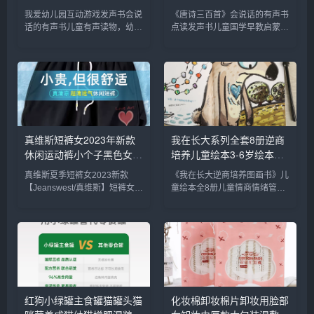
指点读发声书有声读物1-2-
首彩图注音版3-6-8岁幼儿
我爱幼儿园互动游戏发声书会说
《唐诗三百首》会说话的有声书
3岁宝宝学说话书本适合一
早教点读发声书完整版300
话的有声书儿童有声读物，幼儿
点读发声书儿童国学早教启蒙益
岁半三看入园准备书_书籍/
首宝宝古诗启蒙书儿童诗词
园入园准备绘本，学前儿童好习
智有声读物，会说话的有声书，
杂志/报纸
_书籍/杂志/报纸
惯引导故事书，宝宝认知有声故
唐诗三百首，点读发声书，8开
事书，精美盒装，带数据线可充
大版本，硬皮精装版，点读即可
电，点读即可发声。内容生动有
发声。内容生动有趣，宝妈必备
趣，宝妈必备亲子读物，提升宝
亲子读物，提升宝宝动手动脑能
宝动...
力，...
真维斯短裤女2023年新款
我在长大系列全套8册逆商
休闲运动裤小个子黑色女裤
培养儿童绘本3-6岁绘本阅
夏季薄款裤子C_女装/女士
读幼儿园中班大班儿童书籍
真维斯夏季短裤女2023新款
《我在长大逆商培养图画书》儿
精品
儿童情绪管理与逆商培养绘
【Jeanswest/真维斯】短裤女
童绘本全8册儿童情商情绪管
本故事亲子阅读_书籍/杂
2023年新款休闲运动裤，黑色
理，宝宝早教启蒙绘本，全8
志/报纸
女裤夏季薄款裤子，显瘦显高的
册，16开大版本，超厚一摞。
宝藏神裤，自带酷酷的时髦味，
全彩印刷，插图精美，专为0-9
小粗腿救星~采用环保印染工
岁学前幼儿园宝贝贴心设计，宝
艺，水洗不掉色，不缩水！...
妈必备睡前故事书，把握孩子成
长关键...
红狗小绿罐主食罐猫罐头猫
化妆棉卸妆棉片卸妆用脸部