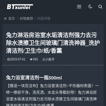
首页
好物推荐
内容详情
兔力淋浴房浴室水垢清洁剂强力去污
除水渍擦卫生间玻璃门清洗神器_洗护
清洁剂/卫生巾/纸/香薰
2023-07-01
591
小能手
兔力浴室清洁剂一瓶500ml
【赠送一块
百洁布
】兔力浴室清洁剂~不伤
器材
表面！一
喷一擦就干净，洗
花洒
，水龙头等都好用！兔力淋浴房
浴室
水垢清洁剂
强力去污除水渍擦
卫生间
玻璃门
清洗
神
器
洗护清洁剂
/
卫生巾
/
纸
/
香薰