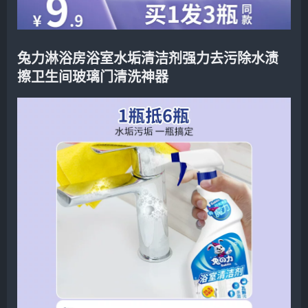
兔力淋浴房浴室水垢清洁剂强力去污除水渍
擦卫生间玻璃门清洗神器