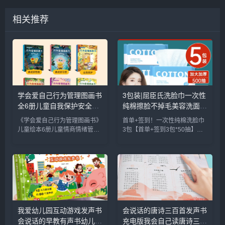
相关推荐
学会爱自己行为管理图画书
3包装|屈臣氏洗脸巾一次性
全6册儿童自我保护安全教
纯棉擦脸不掉毛美容洗面巾
育绘本幼儿园早教书安全意
脸卸妆巾加厚_彩妆/香水/
《学会爱自己行为管理图画书》
首单+签到！一次性纯棉洗脸巾
识启蒙宝宝睡前故事书儿童
美妆工具
儿童绘本6册儿童情商情绪管
3包【首单+签到3包*50抽】一
情绪管理与性格培养绘本_
理，宝宝早教启蒙绘本，儿童好
次性纯棉绵柔巾洗脸巾，吸水性
书籍/杂志/报纸
习惯养成图画书，全彩印刷，插
强，不掉毛不掉絮，可重复使用
图精美，专为0-9岁学前幼儿园
日常擦手、卸妆擦脸很方便，孕
宝贝贴心设计，解决父母早教难
婴都可用3包装|屈臣氏洗脸巾一
题，把握孩子成长关键期，培养
次性纯棉擦脸不掉毛美容洗面...
好习...
我爱幼儿园互动游戏发声书
会说话的唐诗三百首发声书
会说话的早教有声书幼儿手
充电版我会自己读唐诗三百