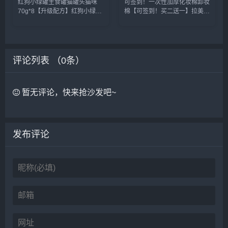
红狗小绿罐主食罐猫罐头猫咪
可签到！一次性加厚化妆棉卸妆
用品
美妆工具
70g*8【升级配方】红狗小绿罐
棉【可签到！买二送一】拉美拉
主食猫罐头，真纯肉更发腮增
双面加厚一次性纯棉120片，细
肥，减少软便，不易过敏，便捷
腻肌肤，柔软舒适不掉絮！干湿
一餐，随时携带，助力猫猫健康
两用，化妆，湿敷，卸妆都能
成长！下单就送微量元素20片
用，一张即可卸全脸哦~速抢~~
红狗小绿罐主食罐猫罐头猫咪营
化妆棉卸妆棉片卸妆用脸部女卸
评论列表 （
0
条）
养成...
妆...
暂无评论，快来抢沙发吧~
发布评论