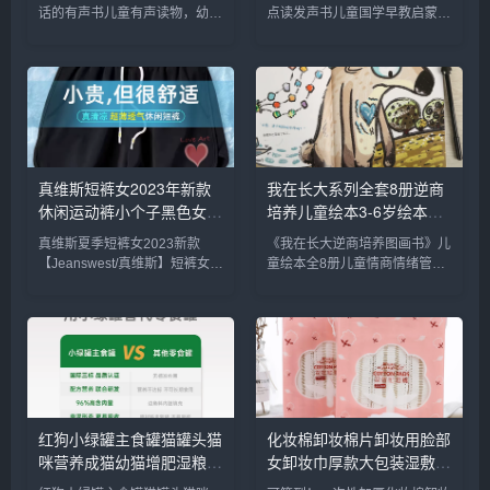
3岁宝宝学说话书本适合一
早教点读发声书完整版300
话的有声书儿童有声读物，幼儿
点读发声书儿童国学早教启蒙益
岁半三看入园准备书_书籍/
首宝宝古诗启蒙书儿童诗词
园入园准备绘本，学前儿童好习
智有声读物，会说话的有声书，
杂志/报纸
_书籍/杂志/报纸
惯引导故事书，宝宝认知有声故
唐诗三百首，点读发声书，8开
事书，精美盒装，带数据线可充
大版本，硬皮精装版，点读即可
电，点读即可发声。内容生动有
发声。内容生动有趣，宝妈必备
趣，宝妈必备亲子读物，提升宝
亲子读物，提升宝宝动手动脑能
宝动...
力，...
真维斯短裤女2023年新款
我在长大系列全套8册逆商
休闲运动裤小个子黑色女裤
培养儿童绘本3-6岁绘本阅
夏季薄款裤子C_女装/女士
读幼儿园中班大班儿童书籍
真维斯夏季短裤女2023新款
《我在长大逆商培养图画书》儿
精品
儿童情绪管理与逆商培养绘
【Jeanswest/真维斯】短裤女
童绘本全8册儿童情商情绪管
本故事亲子阅读_书籍/杂
2023年新款休闲运动裤，黑色
理，宝宝早教启蒙绘本，全8
志/报纸
女裤夏季薄款裤子，显瘦显高的
册，16开大版本，超厚一摞。
宝藏神裤，自带酷酷的时髦味，
全彩印刷，插图精美，专为0-9
小粗腿救星~采用环保印染工
岁学前幼儿园宝贝贴心设计，宝
艺，水洗不掉色，不缩水！...
妈必备睡前故事书，把握孩子成
长关键...
红狗小绿罐主食罐猫罐头猫
化妆棉卸妆棉片卸妆用脸部
咪营养成猫幼猫增肥湿粮零
女卸妆巾厚款大包装湿敷棉
食70g*8_宠物/宠物食品及
专用拍爽肤水_彩妆/香水/