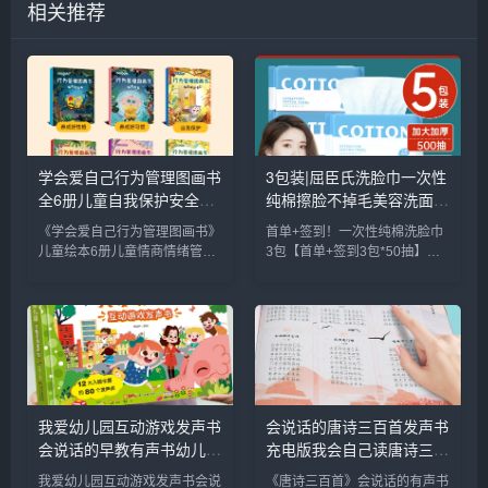
相关推荐
学会爱自己行为管理图画书
3包装|屈臣氏洗脸巾一次性
全6册儿童自我保护安全教
纯棉擦脸不掉毛美容洗面巾
育绘本幼儿园早教书安全意
脸卸妆巾加厚_彩妆/香水/
《学会爱自己行为管理图画书》
首单+签到！一次性纯棉洗脸巾
识启蒙宝宝睡前故事书儿童
美妆工具
儿童绘本6册儿童情商情绪管
3包【首单+签到3包*50抽】一
情绪管理与性格培养绘本_
理，宝宝早教启蒙绘本，儿童好
次性纯棉绵柔巾洗脸巾，吸水性
书籍/杂志/报纸
习惯养成图画书，全彩印刷，插
强，不掉毛不掉絮，可重复使用
图精美，专为0-9岁学前幼儿园
日常擦手、卸妆擦脸很方便，孕
宝贝贴心设计，解决父母早教难
婴都可用3包装|屈臣氏洗脸巾一
题，把握孩子成长关键期，培养
次性纯棉擦脸不掉毛美容洗面...
好习...
我爱幼儿园互动游戏发声书
会说话的唐诗三百首发声书
会说话的早教有声书幼儿手
充电版我会自己读唐诗三百
指点读发声书有声读物1-2-
首彩图注音版3-6-8岁幼儿
我爱幼儿园互动游戏发声书会说
《唐诗三百首》会说话的有声书