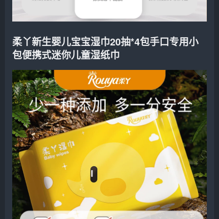
柔丫新生婴儿宝宝湿巾20抽*4包手口专用小
包便携式迷你儿童湿纸巾