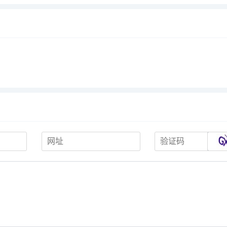
设计，
猫健康成长！下单就送微量元
卸妆都能用，一张即可
把握孩
素20片红狗小绿罐主食罐猫罐
哦~速抢~~化妆棉卸妆
头猫咪营养成...
妆用脸部女卸妆...