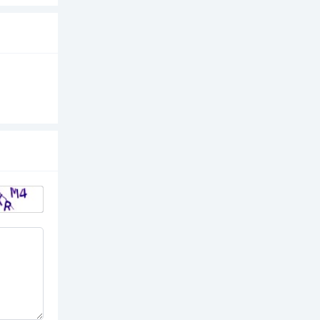
卸全脸
棉片卸