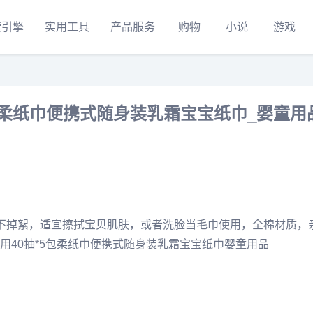
索引擎
实用工具
产品服务
购物
小说
游戏
包柔纸巾便携式随身装乳霜宝宝纸巾_婴童用
不掉絮，适宜擦拭宝贝肌肤，或者洗脸当
毛巾
使用，全棉材质，
40抽*5包柔纸巾
便携
式随身装乳
霜
宝宝
纸巾
婴童用品