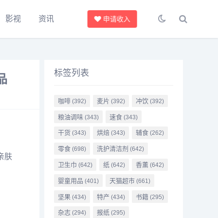
影视
资讯
申请收入
标签列表
品
咖啡
麦片
冲饮
(392)
(392)
(392)
粮油调味
速食
(343)
(343)
干货
烘焙
辅食
(343)
(343)
(262)
零食
洗护清洁剂
(698)
(642)
亲肤
卫生巾
纸
香薰
(642)
(642)
(642)
婴童用品
天猫超市
(401)
(661)
坚果
特产
书籍
(434)
(434)
(295)
杂志
报纸
(294)
(295)