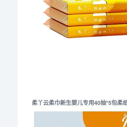
柔丫云柔巾新生婴儿专用40抽*5包