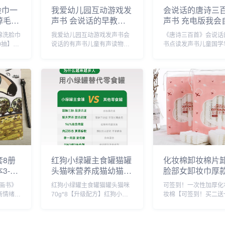
脸巾一
我爱幼儿园互动游戏发
会说话的唐诗三
掉毛美
声书 会说话的早教有
声书 充电版我会
巾加厚
声书幼儿手指点读发声
读唐诗三百首彩
棉洗脸巾
我爱幼儿园互动游戏发声书会
《唐诗三百首》会说话
工具
书有声读物1-2-3岁宝
版3-6-8岁幼儿
0抽】一
说话的有声书儿童有声读物，
书点读发声书儿童国学
宝学说话书本适合一岁
读发声书完整版3
，吸水
幼儿园入园准备绘本，学前儿
蒙益智有声读物，会说
半三看入园准备书_书
宝宝古诗启蒙书
可重复
童好习惯引导故事书，宝宝认
声书，唐诗三百首，点
籍/杂志/报纸
词_书籍/杂志/报
脸很方
知有声故事书，精美盒装，带
书，8开大版本，硬皮
屈臣氏
数据线可充电，点读即可发
点读即可发声。内容生
不掉毛
声。内容生动有趣，宝妈必备
趣，宝妈必备亲子读物
亲子读物，提升宝宝动...
宝宝动手动脑能力，...
套8册
红狗小绿罐主食罐猫罐
化妆棉卸妆棉片
3-6
头猫咪营养成猫幼猫增
脸部女卸妆巾厚
园中班
肥湿粮零食70g*8_宠
装湿敷棉专用拍
画书》
红狗小绿罐主食罐猫罐头猫咪
可签到！一次性加厚化
童情绪
物/宠物食品及用品
_彩妆/香水/美妆
商情绪管
70g*8【升级配方】红狗小绿
妆棉【可签到！买二送
绘本故
，全8
罐主食猫罐头，真纯肉更发腮
美拉双面加厚一次性纯棉
杂志/
厚一摞。
增肥，减少软便，不易过敏，
片，细腻肌肤，柔软舒
为0-9
便捷一餐，随时携带，助力猫
絮！干湿两用，化妆，