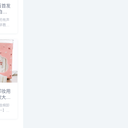
百首发
自己
图注音
的有声
早教点
早教启
00首
话的有
儿童诗
读发声
纸
精装版，
动有
，提升
卸妆用
款大包
爽肤水
妆棉卸
工具
一】拉
120
适不掉
湿敷，