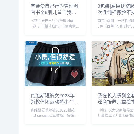
学会爱自己行为管理图
3包装|屈臣氏洗
画书全6册儿童自我保
次性纯棉擦脸不
护安全教育绘本幼儿园
容洗面巾脸卸妆
《学会爱自己行为管理图画
首单+签到！一次性纯
早教书安全意识启蒙宝
_彩妆/香水/美妆
书》儿童绘本6册儿童情商情绪
3包【首单+签到3包*5
宝睡前故事书儿童情绪
管理，宝宝早教启蒙绘本，儿
次性纯棉绵柔巾洗脸巾
管理与性格培养绘本_
童好习惯养成图画书，全彩印
性强，不掉毛不掉絮，
书籍/杂志/报纸
刷，插图精美，专为0-9岁学前
使用日常擦手、卸妆擦
幼儿园宝贝贴心设计，解决父
便，孕婴都可用3包装|
母早教难题，把握孩子成长关
洗脸巾一次性纯棉擦脸
键期，培养好习...
美容洗面...
真维斯短裤女2023年
我在长大系列全
新款休闲运动裤小个子
逆商培养儿童绘本
黑色女裤夏季薄款裤子
岁绘本阅读幼儿
真维斯夏季短裤女2023新款
《我在长大逆商培养图
C_女装/女士精品
大班儿童书籍儿
【Jeanswest/真维斯】短裤女
儿童绘本全8册儿童情
管理与逆商培养
2023年新款休闲运动裤，黑色
理，宝宝早教启蒙绘本
事亲子阅读_书籍/
女裤夏季薄款裤子，显瘦显高
册，16开大版本，超
报纸
的宝藏神裤，自带酷酷的时髦
全彩印刷，插图精美，专