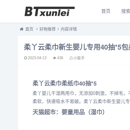
首页
搜
首页
好物推荐
内容详情
柔丫云柔巾新生婴儿专用40抽*5
2023-04-13
436
小能手
柔丫
云柔巾
柔
纸
巾40抽*5
柔丫婴儿干湿两用巾，无添加0刺激，不掉毛，
柔软，快速吸水不易破。柔丫云柔巾新生婴儿专用
天猫超市
：婴童用品（
湿巾
）