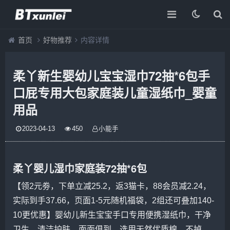
首页
好物推荐
内容详情
柔丫新生婴幼儿宝宝湿巾72抽*6包手
口屁专用大包家庭装儿童湿纸巾_婴童
用品
2023-04-13
450
小能手
柔丫婴儿
湿巾
家庭
装72抽*6包
【领2元劵，下单立减25.2，返3猫卡，88会员减2.24，
实际
到手37.66，页面1-5元随机福
袋
，2组还可叠加140-
10更优惠】婴幼儿新生
宝宝
手口专用
便携
湿
纸
巾，干净
卫生，清洁护肤，面面俱到，选用天然优质棉，不掉