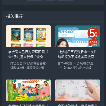
相关推荐
学会爱自己行为管理图画书
3包装|屈臣氏洗脸巾一次性
全6册儿童自我保护安全教
纯棉擦脸不掉毛美容洗面巾
育绘本幼儿园早教书安全意
脸卸妆巾加厚_彩妆/香水/
《学会爱自己行为管理图画书》
首单+签到！一次性纯棉洗脸巾
识启蒙宝宝睡前故事书儿童
美妆工具
儿童绘本6册儿童情商情绪管
3包【首单+签到3包*50抽】一
情绪管理与性格培养绘本_
理，宝宝早教启蒙绘本，儿童好
次性纯棉绵柔巾洗脸巾，吸水性
书籍/杂志/报纸
习惯养成图画书，全彩印刷，插
强，不掉毛不掉絮，可重复使用
图精美，专为0-9岁学前幼儿园
日常擦手、卸妆擦脸很方便，孕
宝贝贴心设计，解决父母早教难
婴都可用3包装|屈臣氏洗脸巾一
题，把握孩子成长关键期，培养
次性纯棉擦脸不掉毛美容洗面...
好习...
我爱幼儿园互动游戏发声书
会说话的唐诗三百首发声书