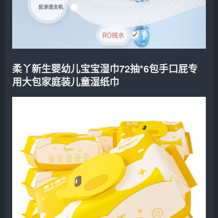
柔丫新生婴幼儿宝宝湿巾72抽*6包手口屁专
用大包家庭装儿童湿纸巾