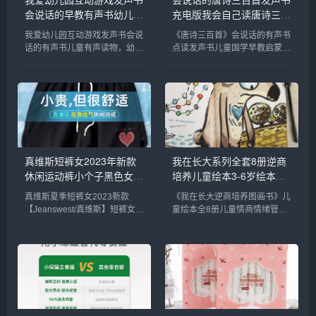
会说话的早教有声书幼儿手
充电版我会自己读唐诗三百
指点读发声书有声读物1-2-
首彩图注音版3-6-8岁幼儿
我爱幼儿园互动游戏发声书会说
《唐诗三百首》会说话的有声书
3岁宝宝学说话书本适合一
早教点读发声书完整版300
话的有声书儿童有声读物，幼儿
点读发声书儿童国学早教启蒙益
岁半三看入园准备书_书籍/
首宝宝古诗启蒙书儿童诗词
园入园准备绘本，学前儿童好习
智有声读物，会说话的有声书，
杂志/报纸
_书籍/杂志/报纸
惯引导故事书，宝宝认知有声故
唐诗三百首，点读发声书，8开
事书，精美盒装，带数据线可充
大版本，硬皮精装版，点读即可
电，点读即可发声。内容生动有
发声。内容生动有趣，宝妈必备
趣，宝妈必备亲子读物，提升宝
亲子读物，提升宝宝动手动脑能
宝动...
力，...
真维斯短裤女2023年新款
我在长大系列全套8册逆商
休闲运动裤小个子黑色女裤
培养儿童绘本3-6岁绘本阅
夏季薄款裤子C_女装/女士
读幼儿园中班大班儿童书籍
真维斯夏季短裤女2023新款
《我在长大逆商培养图画书》儿
精品
儿童情绪管理与逆商培养绘
【Jeanswest/真维斯】短裤女
童绘本全8册儿童情商情绪管
本故事亲子阅读_书籍/杂
2023年新款休闲运动裤，黑色
理，宝宝早教启蒙绘本，全8
志/报纸
女裤夏季薄款裤子，显瘦显高的
册，16开大版本，超厚一摞。
宝藏神裤，自带酷酷的时髦味，
全彩印刷，插图精美，专为0-9
小粗腿救星~采用环保印染工
岁学前幼儿园宝贝贴心设计，宝
艺，水洗不掉色，不缩水！...
妈必备睡前故事书，把握孩子成
长关键...