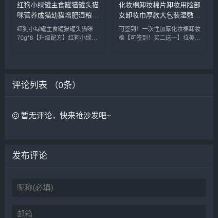
红狗小绿罐主食罐猫罐头猫
化妆棉卸妆棉片卸妆用脸部
咪营养成猫幼猫增肥湿粮零
女卸妆巾厚款大包装湿敷棉
食70g*8_宠物/宠物食品及
专用拍爽肤水_彩妆/香水/
红狗小绿罐主食罐猫罐头猫咪
可签到！一次性加厚化妆棉卸妆
用品
美妆工具
70g*8【升级配方】红狗小绿罐
棉【可签到！买二送一】拉美拉
主食猫罐头，真纯肉更发腮增
双面加厚一次性纯棉120片，细
肥，减少软便，不易过敏，便捷
腻肌肤，柔软舒适不掉絮！干湿
一餐，随时携带，助力猫猫健康
两用，化妆，湿敷，卸妆都能
成长！下单就送微量元素20片
用，一张即可卸全脸哦~速抢~~
红狗小绿罐主食罐猫罐头猫咪营
化妆棉卸妆棉片卸妆用脸部女卸
评论列表 （
0
条）
养成...
妆...
暂无评论，快来抢沙发吧~
发布评论