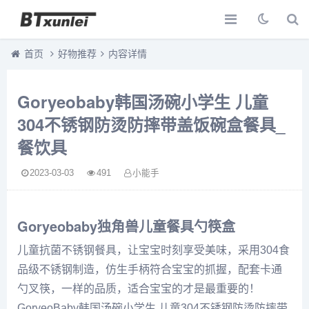
首页
好物推荐
内容详情
Goryeobaby韩国汤碗小学生 儿童
304不锈钢防烫防摔带盖饭碗盒餐具_
餐饮具
2023-03-03
491
小能手
Goryeo
baby
独角兽
儿童餐具
勺筷
盒
儿童抗菌
不锈钢
餐具
，让
宝宝
时刻
享受美味，采用304
食
品
级不锈钢制造，仿生手柄符合宝宝的抓握，配套卡通
勺叉筷，一样的品质，适合宝宝的才是最重要的！
Goryeo
Baby
韩国
汤
碗
小
学生
儿童304不锈钢防烫防摔带