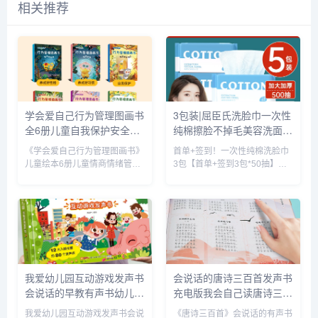
相关推荐
学会爱自己行为管理图画书
3包装|屈臣氏洗脸巾一次性
全6册儿童自我保护安全教
纯棉擦脸不掉毛美容洗面巾
育绘本幼儿园早教书安全意
脸卸妆巾加厚_彩妆/香水/
《学会爱自己行为管理图画书》
首单+签到！一次性纯棉洗脸巾
识启蒙宝宝睡前故事书儿童
美妆工具
儿童绘本6册儿童情商情绪管
3包【首单+签到3包*50抽】一
情绪管理与性格培养绘本_
理，宝宝早教启蒙绘本，儿童好
次性纯棉绵柔巾洗脸巾，吸水性
书籍/杂志/报纸
习惯养成图画书，全彩印刷，插
强，不掉毛不掉絮，可重复使用
图精美，专为0-9岁学前幼儿园
日常擦手、卸妆擦脸很方便，孕
宝贝贴心设计，解决父母早教难
婴都可用3包装|屈臣氏洗脸巾一
题，把握孩子成长关键期，培养
次性纯棉擦脸不掉毛美容洗面...
好习...
我爱幼儿园互动游戏发声书
会说话的唐诗三百首发声书
会说话的早教有声书幼儿手
充电版我会自己读唐诗三百
指点读发声书有声读物1-2-
首彩图注音版3-6-8岁幼儿
我爱幼儿园互动游戏发声书会说
《唐诗三百首》会说话的有声书