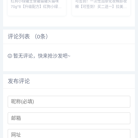
红狗小绿罐主食罐猫罐头猫咪
可签到！一次性加厚化妆棉卸妆
用品
美妆工具
70g*8【升级配方】红狗小绿罐
棉【可签到！买二送一】拉美拉
主食猫罐头，真纯肉更发腮增
双面加厚一次性纯棉120片，细
肥，减少软便，不易过敏，便捷
腻肌肤，柔软舒适不掉絮！干湿
一餐，随时携带，助力猫猫健康
两用，化妆，湿敷，卸妆都能
成长！下单就送微量元素20片
用，一张即可卸全脸哦~速抢~~
红狗小绿罐主食罐猫罐头猫咪营
化妆棉卸妆棉片卸妆用脸部女卸
评论列表 （
0
条）
养成...
妆...
暂无评论，快来抢沙发吧~
发布评论