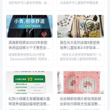
3岁宝宝学说话书本适合一
早教点读发声书完整版300
话的有声书儿童有声读物，幼儿
点读发声书儿童国学早教启蒙益
岁半三看入园准备书_书籍/
首宝宝古诗启蒙书儿童诗词
园入园准备绘本，学前儿童好习
智有声读物，会说话的有声书，
杂志/报纸
_书籍/杂志/报纸
惯引导故事书，宝宝认知有声故
唐诗三百首，点读发声书，8开
事书，精美盒装，带数据线可充
大版本，硬皮精装版，点读即可
电，点读即可发声。内容生动有
发声。内容生动有趣，宝妈必备
趣，宝妈必备亲子读物，提升宝
亲子读物，提升宝宝动手动脑能
宝动...
力，...
真维斯短裤女2023年新款
我在长大系列全套8册逆商
休闲运动裤小个子黑色女裤
培养儿童绘本3-6岁绘本阅
夏季薄款裤子C_女装/女士
读幼儿园中班大班儿童书籍
真维斯夏季短裤女2023新款
《我在长大逆商培养图画书》儿
精品
儿童情绪管理与逆商培养绘
【Jeanswest/真维斯】短裤女
童绘本全8册儿童情商情绪管
本故事亲子阅读_书籍/杂
2023年新款休闲运动裤，黑色
理，宝宝早教启蒙绘本，全8
志/报纸
女裤夏季薄款裤子，显瘦显高的
册，16开大版本，超厚一摞。
宝藏神裤，自带酷酷的时髦味，
全彩印刷，插图精美，专为0-9
小粗腿救星~采用环保印染工
岁学前幼儿园宝贝贴心设计，宝
艺，水洗不掉色，不缩水！...
妈必备睡前故事书，把握孩子成
长关键...
红狗小绿罐主食罐猫罐头猫
化妆棉卸妆棉片卸妆用脸部
咪营养成猫幼猫增肥湿粮零
女卸妆巾厚款大包装湿敷棉
食70g*8_宠物/宠物食品及
专用拍爽肤水_彩妆/香水/