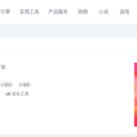
索引擎
实用工具
产品服务
购物
小说
游戏
下载
# 网站
# 电影
站长工具