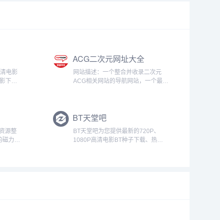
ACG二次元网址大全
高清电影
网站描述：一个整合并收录二次元
影下载,
ACG相关网站的导航网站，一个最懂
你、属于你的老司机ACG导航！关键
词：二次元网站,二次元资讯,二次元
资源,动画,漫画,轻小说,萌音,游
BT天堂吧
戏,cosplay...
索资源整
BT天堂吧为您提供最新的720P、
的磁力搜
1080P高清电影BT种子下载、热门
除了磁
美剧BT种子下载，本站所有电影BT
很多在线
种子无需注册即可免费下载，支持手
源网站。
机访问，欢迎体验!...
！...