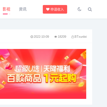
影视
资讯
申请收入
2022-10-09
18209
BTxunlei