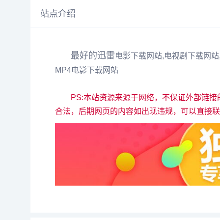
站点介绍
最好的
迅雷
电影下载
网站
,
电视剧
下载
网站
MP4
电影
下载网站
PS:本站资源来源于网络，不保证外部链
合法，后期网页的内容如出现违规，可以直接联