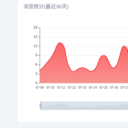
浏览统计(最近30天)