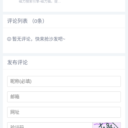
磁力搜索引擎-磁力猫。提供
最全、最新、最清晰的视
频、图片、小说文本资源，
快速检索免费下载，快来体
评论列表 （
0
条）
验吧~...
暂无评论，快来抢沙发吧~
发布评论