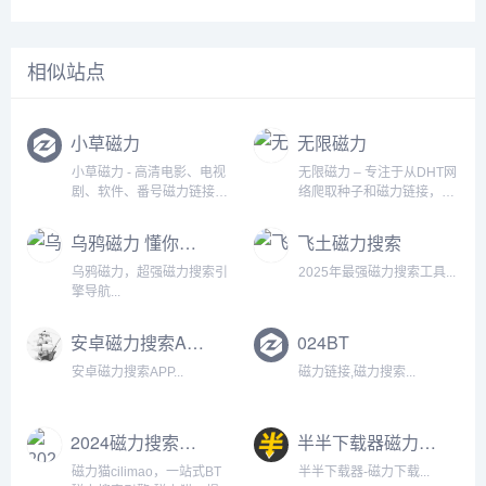
相似站点
小草磁力
无限磁力
小草磁力 - 高清电影、电视
无限磁力 – 专注于从DHT网
剧、软件、番号磁力链接搜
络爬取种子和磁力链接，目
索引擎...
前索引了上千万的磁力链
接，资源涵盖了电影、电视
乌鸦磁力 懂你的磁力链接搜索引擎
飞土磁力搜索
剧、音乐、图书、图片、综
艺、软件、动漫、教程、游
乌鸦磁力，超强磁力搜索引
2025年最强磁力搜索工具...
戏等多领域，致力于打造全
擎导航...
球资源最丰富的种子搜索、
磁力...
安卓磁力搜索APP
024BT
安卓磁力搜索APP...
磁力链接,磁力搜索...
2024磁力搜索大全
半半下载器磁力下载
磁力猫cilimao，一站式BT
半半下载器-磁力下载...