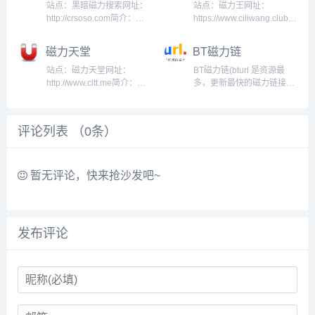
索下载网站和垂直搜索引
站点：黑暗磁力搜索网址：
站点：磁力王网址：
擎!...
http://crsoso.com简介：黑
https://www.ciliwang.club/
暗磁力搜索,迅雷下载,好用
简介：磁力王是干净、轻巧
的磁力链和网盘资源搜索引
的磁力链接搜索引擎。通过
磁力天堂
BT磁力链
擎。...
24小时不间断挖掘全球最新
资源，并利用独有的AI技术
站点：磁力天堂网址：
BT磁力链(bturl 是资源最
剔除死链，最终将优质的磁
http://www.cltt.me简介：磁
多，更新最快的磁力链接搜
力链呈...
力天堂是专业强大的磁力链
索引擎，有几千万的影视音
接搜索引擎，拥有超过千万
乐、软件、电子书等BT种子
的磁力链提供搜索，24小时
资源，本站实时通过DHT网
评论列表 （
0
条）
不间断更新。...
络获取最新的BT种子文件信
息，并生成磁力链接，你可
以使用迅雷，百度云...
暂无评论，快来抢沙发吧~
发布评论