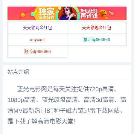
天天领现金红包
天天领现金红包
anycast
激活码666666
激活码666666
站点介绍
蓝光
电影网
是每天关注
提供
720p
高清
、
1080
p高清、蓝光
原盘
高清、高清3d高清、高
清
MV
最新
热门
BT种子
磁力链
迅雷
下载
网站
，
是下载了解高清
电影天堂
！