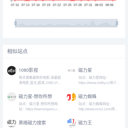
相似站点
1080影视
磁力星
每天搜集最新的电影,海量超
站点：磁力星网址：
清电影,蓝光,超清,1080,VIP
https://www.clxfby.cc简介：
影视,电视剧,动漫,在线电视
磁力星是干净、好用的磁力
剧,在线电影,综艺抢先观看,
链资源搜索引擎。通过对磁
磁力星-想你所想
磁力蜘蛛
专注于高清电影的下载服务,
力链接资源进行深度的挖掘
全集电视,热门电影,等多种
和整理，让我们更快捷、更
站点：磁力星-想你所想网
站点：磁力蜘蛛网址：
方式播放观看...
平等的获取资源信息...
址：https://wanxingsou.cc/
http://www.eclzz.com/简
简介：磁力星是简洁无广
介：磁力蜘蛛
告、好用的磁力链搜索引擎
(www.eclzz.com 是全球资
黑暗磁力搜索
磁力王
站。...
源最丰富的磁力链BT种子搜