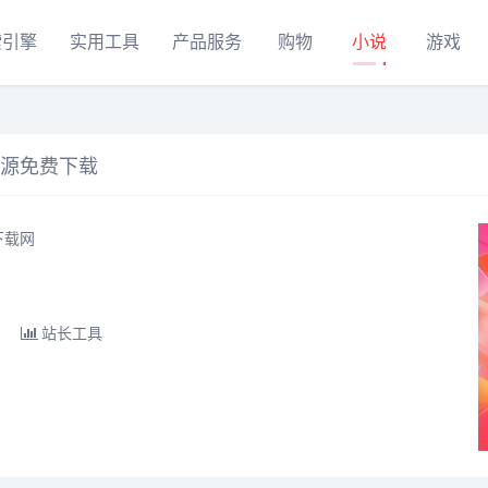
索引擎
实用工具
产品服务
购物
小说
游戏
书资源免费下载
下载网
站长工具