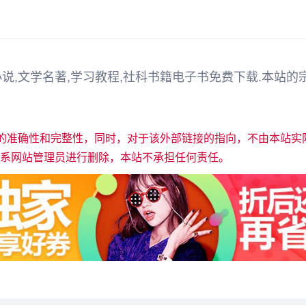
说,文学名著,
学习
教程,社科
书籍
电子
书
免费
下载.本站的
接的准确性和完整性，同时，对于该外部链接的指向，不由本站
系网站管理员进行删除，本站不承担任何责任。