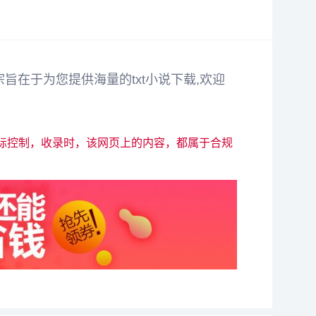
宗旨在于为您提供
海量
的txt小说下载,欢迎
实际控制，收录时，该网页上的内容，都属于合规