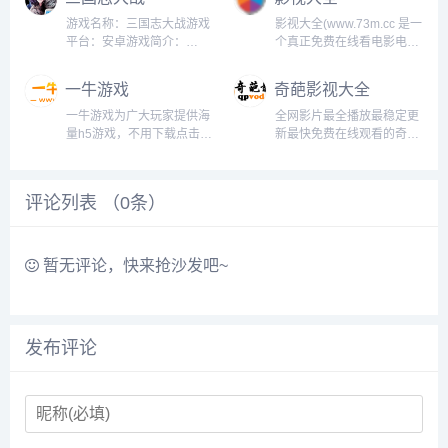
减、绿色免安装、无毒无插
件、集成破解升级，一步到
游戏名称：三国志大战游戏
影视大全(www.73m.cc 是一
位...
平台：安卓游戏简介：
个真正免费在线看电影电视
SEGA正版授权，风靡亚洲
剧的影视网站,提供高清热播
的日本街机游戏《三国志大
影视在线观看,影视大全致力
一牛游戏
奇葩影视大全
战》移动版正式登陆中国！
于给广大的互联网用户带来
《三国志大战》手游是由日
最丰富精彩影视内容,影视大
一牛游戏为广大玩家提供海
全网影片最全播放最稳定更
本SEGA正版授权，多酷游
全高清版每日实时更新,提供
量h5游戏，不用下载点击即
新最快免费在线观看的奇葩
戏独家代理发行的正版日系
最优质便捷的...
玩。收录当下热门、精品游
电影网...
三国卡牌...
戏及攻略，免费领取礼包激
活码，更多好玩游戏尽在一
评论列表 （
0
条）
牛游戏h5在线玩游戏中心。
收录多款热门游戏如九州仙
剑传、英雄这边请、凡人修
仙传...
暂无评论，快来抢沙发吧~
发布评论