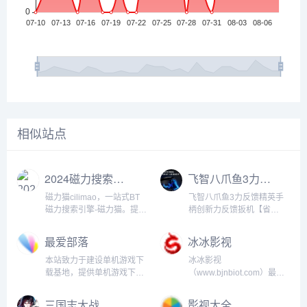
相似站点
2024磁力搜索大全
飞智八爪鱼3力反馈精英手柄 游戏手柄pc电脑版Switch手机ipad电视ns无线蓝牙苹果 类xbox 塞尔达王国之泪_电玩/配件/游戏/攻略
磁力猫cilimao，一站式BT
飞智八爪鱼3力反馈精英手
磁力搜索引擎-磁力猫。提供
柄创新力反馈扳机【省
最全、最新、最清晰的视
100】【飞智-8年领跑游戏
频、图片、小说文本资源，
外设行业】国内第三方力反
最爱部落
冰冰影视
快速检索免费下载，快来体
馈扳机，可视化精英手柄，
验吧~...
采用可自由调节的力反馈霍
本站致力于建设单机游戏下
冰冰影视
尔扳机，沉浸式感受游戏中
载基地，提供单机游戏下
（www.bjnbiot.com）最新
的每一次变化，独创可视化
载，硬盘游戏下载，所有游
影视大全,手机追剧,电影免
智能屏，...
戏“解压即可玩”、原版无删
费看就来冰冰影视。...
三国志大战
影视大全